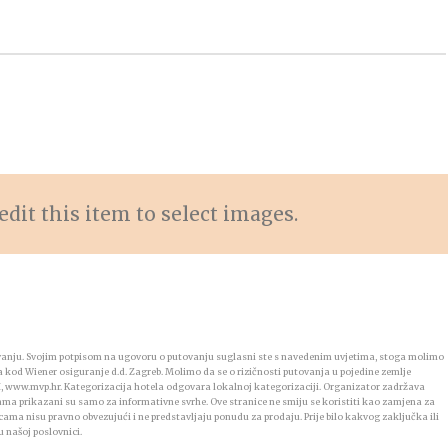
edit this item to select images.
ovanju. Svojim potpisom na ugovoru o putovanju suglasni ste s navedenim uvjetima, stoga molimo
a kod Wiener osiguranje d.d. Zagreb. Molimo da se o rizičnosti putovanja u pojedine zemlje
RH, www.mvp.hr. Kategorizacija hotela odgovara lokalnoj kategorizaciji. Organizator zadržava
ama prikazani su samo za informativne svrhe. Ove stranice ne smiju se koristiti kao zamjena za
ama nisu pravno obvezujući i ne predstavljaju ponudu za prodaju. Prije bilo kakvog zaključka ili
u našoj poslovnici.