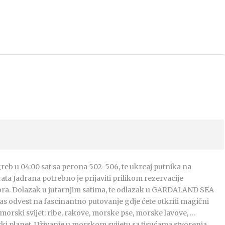
eb u 04:00 sat sa perona 502-506, te ukrcaj putnika na
ata Jadrana potrebno je prijaviti prilikom rezervacije
ra. Dolazak u jutarnjim satima, te odlazak u GARDALAND SEA
as odvest na fascinantno putovanje gdje ćete otkriti magični
dmorski svijet: ribe, rakove, morske pse, morske lavove, …
ski planet. Uživanje u morskom svijetu sa tisućama stvorenja.