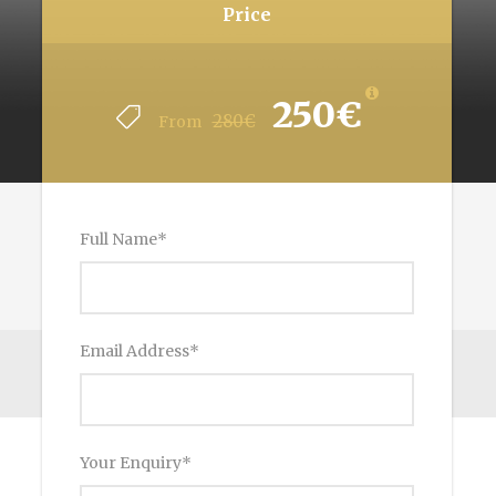
Price
250€
280€
From
Full Name
*
Email Address
*
Your Enquiry
*