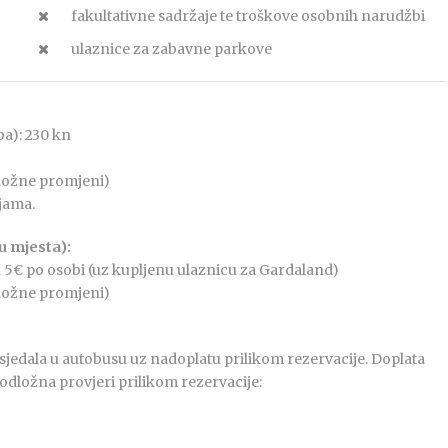
fakultativne sadržaje te troškove osobnih narudžbi
ulaznice za zabavne parkove
a): 230 kn
dložne promjeni)
jama.
u mjesta):
5€ po osobi (uz kupljenu ulaznicu za Gardaland)
dložne promjeni)
dala u autobusu uz nadoplatu prilikom rezervacije. Doplata
podložna provjeri prilikom rezervacije: