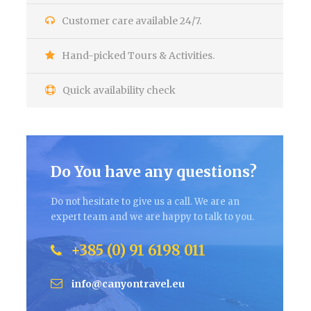
Customer care available 24/7.
Hand-picked Tours & Activities.
Quick availability check
Do You have any questions?
Do not hesitate to give us a call. We are an
expert team and we are happy to talk to you.
+385 (0) 91 6198 011
info@canyontravel.eu