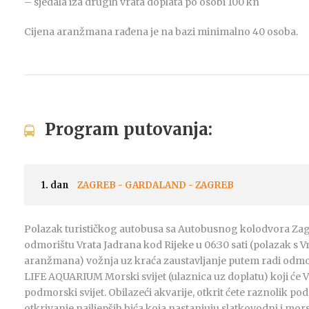
– sjedala iza drugih vrata doplata po osobi 100 kn
Cijena aranžmana rađena je na bazi minimalno 40 osoba.
Program putovanja:
1. dan
ZAGREB - GARDALAND - ZAGREB
Polazak turističkog autobusa sa Autobusnog kolodvora Zagr
odmorištu Vrata Jadrana kod Rijeke u 06:30 sati (polazak s Vr
aranžmana) vožnja uz kraća zaustavljanje putem radi odmo
LIFE AQUARIUM Morski svijet (ulaznica uz doplatu) koji će V
podmorski svijet. Obilazeći akvarije, otkrit ćete raznolik po
otkrivanje najljepših bića koja nastanjuju slatkovodni i mor