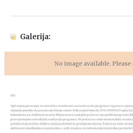
Galerija:
No image available. Please 
001
Opći uvjeti putovanja za turističke aranžmane sastavni su dio programa i ugovora o put
cijenjene putnike da pozorno pročitaju uvjete. Polica jamčevine br. 1501-00000607 uplaćen
informirate na službenoj stranici Ministarstva vanjskih poslova i europskih integracija 
pravo promjene redoslijeda realizacije programa. Svi podaci na ovim internetskim stranic
podatke koje možete dobiti u našoj poslovnici tj. prodajnom mjestu. Podaci na ovim stranic
aktivnosti temeljenima na podacima s ovih stranica sve informacije je potrebno provjeriti 