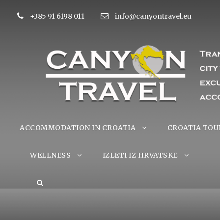
+385 91 6198 011
info@canyontravel.eu
ACCOMMODATION IN CROATIA
CROATIA TOU
WELLNESS
IZLETI IZ HRVATSKE