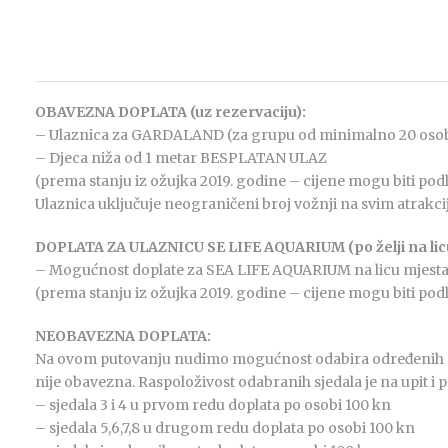
OBAVEZNA DOPLATA (uz rezervaciju):
– Ulaznica za GARDALAND (za grupu od minimalno 20 osob
– Djeca niža od 1 metar BESPLATAN ULAZ
(prema stanju iz ožujka 2019. godine – cijene mogu biti po
Ulaznica uključuje neograničeni broj vožnji na svim atrakci
DOPLATA ZA ULAZNICU SE LIFE AQUARIUM (po želji na lic
– Mogućnost doplate za SEA LIFE AQUARIUM na licu mjesta 
(prema stanju iz ožujka 2019. godine – cijene mogu biti po
NEOBAVEZNA DOPLATA:
Na ovom putovanju nudimo mogućnost odabira određenih sje
nije obavezna. Raspoloživost odabranih sjedala je na upit i 
– sjedala 3 i 4 u prvom redu doplata po osobi 100 kn
– sjedala 5,6,7,8 u drugom redu doplata po osobi 100 kn