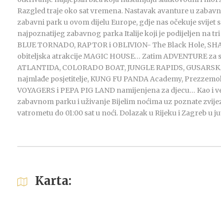
Razgled traje oko sat vremena. Nastavak avanture u zabavn
zabavni park u ovom dijelu Europe, gdje nas očekuje svijet s
najpoznatijeg zabavnog parka Italije koji je podijeljen na t
BLUE TORNADO, RAPTOR i OBLIVION- The Black Hole, SH
obiteljska atrakcije MAGIC HOUSE… Zatim ADVENTURE za s
ATLANTIDA, COLORADO BOAT, JUNGLE RAPIDS, GUSARSKA Š
najmlađe posjetitelje, KUNG FU PANDA Academy, Prezzemolo
VOYAGERS i PEPA PIG LAND namijenjena za djecu… Kao i 
zabavnom parku i uživanje Bijelim noćima uz poznate zvijez
vatrometu do 01:00 sat u noći. Dolazak u Rijeku i Zagreb u j
Karta: