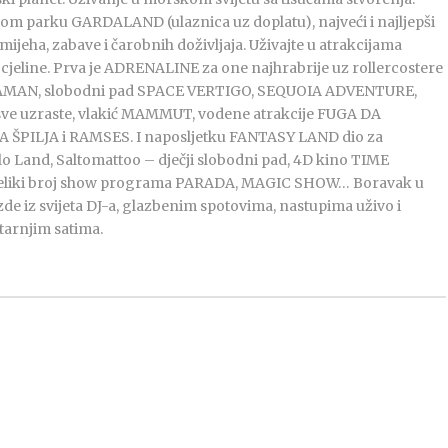
om parku GARDALAND (ulaznica uz doplatu), najveći i najljepši
mijeha, zabave i čarobnih doživljaja. Uživajte u atrakcijama
ri cjeline. Prva je ADRENALINE za one najhrabrije uz rollercostere
AMAN, slobodni pad SPACE VERTIGO, SEQUOIA ADVENTURE,
ve uzraste, vlakić MAMMUT, vodene atrakcije FUGA DA
PILJA i RAMSES. I naposljetku FANTASY LAND dio za
 Land, Saltomattoo – dječji slobodni pad, 4D kino TIME
veliki broj show programa PARADA, MAGIC SHOW… Boravak u
de iz svijeta DJ-a, glazbenim spotovima, nastupima uživo i
utarnjim satima.