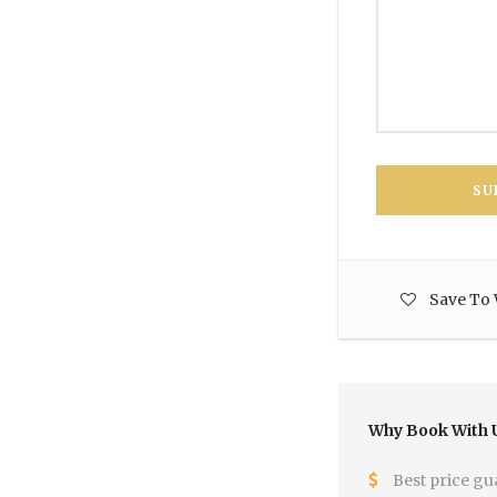
Save To 
Why Book With 
Best price gu