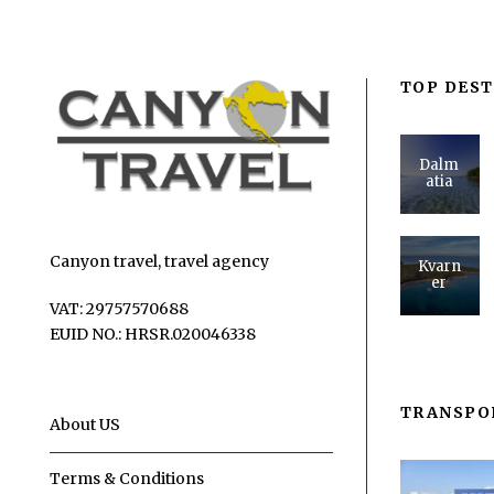
TOP DEST
Dalm
atia
Canyon travel, travel agency
Kvarn
er
VAT: 29757570688
EUID NO.: HRSR.020046338
TRANSPO
About US
Terms & Conditions