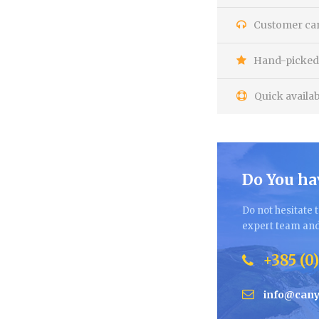
Customer care
Hand-picked 
Quick availab
Do You ha
Do not hesitate t
expert team and 
+385 (0)
info@cany