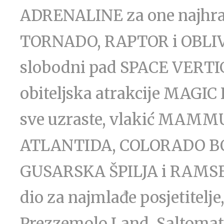
ADRENALINE za one najhrab
TORNADO, RAPTOR i OBLIV
slobodni pad SPACE VERT
obiteljska atrakcije MAG
sve uzraste, vlakić MAMMU
ATLANTIDA, COLORADO BO
GUSARSKA ŠPILJA i RAMSE
dio za najmlađe posjetite
Prezzemolo Land, Saltomatt