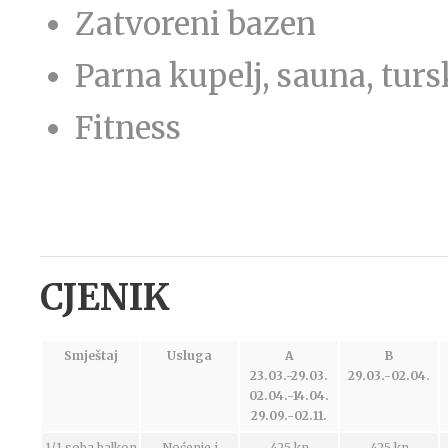
Zatvoreni bazen
Parna kupelj, sauna, tur
Fitness
CJENIK
Smještaj
Usluga
A
B
23.03.-29.03.
29.03.-02.04.
02.04.-14.04.
29.09.-02.11.
1/1 soba balkon
Noćenje i
425 kn
425 kn