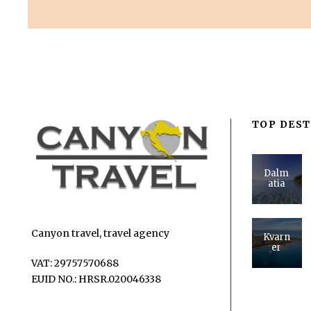
TOP DEST
Dalm
atia
Canyon travel, travel agency
Kvarn
er
VAT: 29757570688
EUID NO.: HRSR.020046338