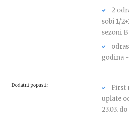
2 odr
sobi 1/2+
sezoni B
odras
godina 
Dodatni popusti:
First 
uplate o
23.03. d