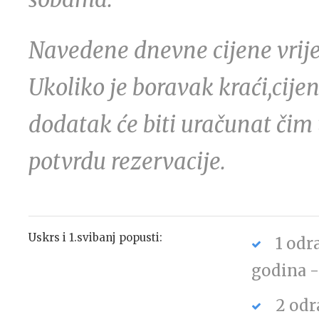
Navedene dnevne cijene vrij
Ukoliko je boravak kraći,cije
dodatak će biti uračunat čim
potvrdu rezervacije.
Uskrs i 1.svibanj popusti:
1 odr
godina 
2 odr