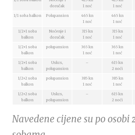
doručak
1 noć
1 noć
1/1 soba balkon
Polupansion
465 kn
465 kn
1 noć
1 noć
1/2+1 soba
Noćenje i
315 kn
315 kn
balkon
doručak
1 noć
1 noć
1/2+1 soba
polupansion
365 kn
365 kn
balkon
1 noć
1 noć
1/2+1 soba
Uskrs,
–
615 kn
balkon
polupansion
2 noći
1/2+2 soba
polupansion
385 kn
385 kn
balkon
1 noć
1 noć
1/2+2 soba
Uskrs,
–
615 kn
balkon
polupansion
2 noći
Navedene cijene su po osobi 
sobama.