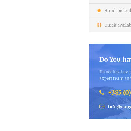
Hand-picked 
Quick availab
Do You ha
Do not hesitate t
expert team and 
+385 (0)
info@cany