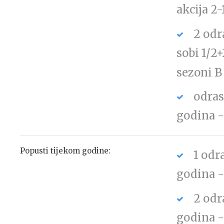
akcija 2
2 odr
sobi 1/2+
sezoni B
odras
godina 
Popusti tijekom godine:
1 odr
godina 
2 odr
godina 