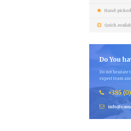
Hand-picked 
Quick availab
Do You ha
Do not hesitate t
expert team and 
+385 (0)
info@cany