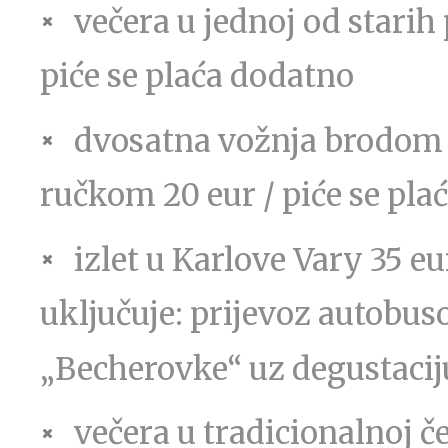
večera u jednoj od starih 
piće se plaća dodatno
dvosatna vožnja brodom p
ručkom 20 eur / piće se pla
izlet u Karlove Vary 35 e
uključuje: prijevoz autobus
„Becherovke“ uz degustacij
večera u tradicionalnoj č