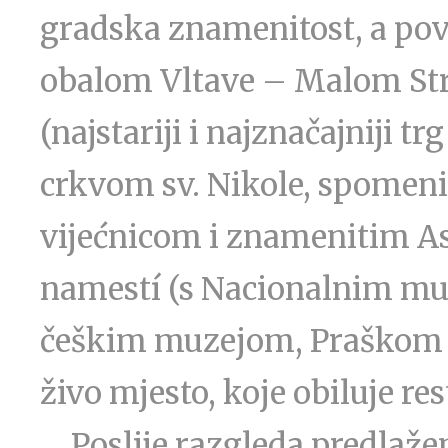
gradska znamenitost, a pov
obalom Vltave – Malom St
(najstariji i najznačajniji tr
crkvom sv. Nikole, spomen
vijećnicom i znamenitim 
namestí (s Nacionalnim muz
češkim muzejom, Praškom
živo mjesto, koje obiluje r
… Poslije razgleda predla