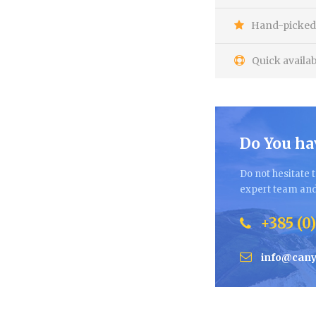
Hand-picked 
Quick availab
Do You ha
Do not hesitate t
expert team and 
+385 (0)
info@cany