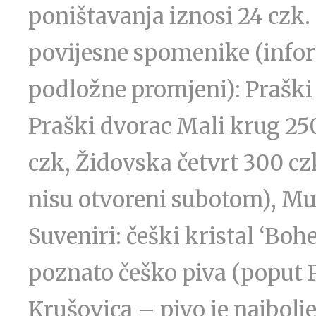
poništavanja iznosi 24 czk.
povijesne spomenike (infor
podložne promjeni): Praški 
Praški dvorac Mali krug 250
czk, Židovska četvrt 300 cz
nisu otvoreni subotom), Muz
Suveniri: češki kristal ‘Bo
poznato češko piva (poput P
Krušovica – pivo je najbolje