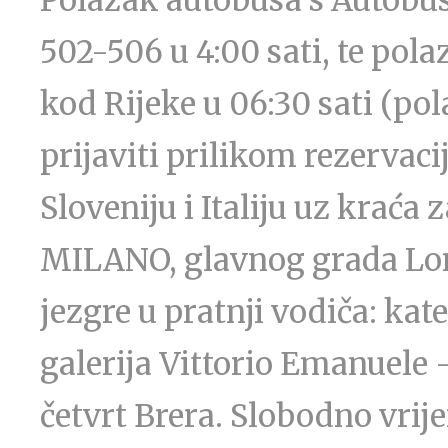
Polazak autobusa s Autobu
502-506 u 4:00 sati, te pola
kod Rijeke u 06:30 sati (po
prijaviti prilikom rezervac
Sloveniju i Italiju uz kraća
MILANO, glavnog grada Lom
jezgre u pratnji vodiča: kat
galerija Vittorio Emanuele
četvrt Brera. Slobodno vrij