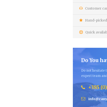
Customer care
Hand-picked 
Quick availab
Do You ha
Do not hesitate t
expert team and 
+385 (0)
info@cany