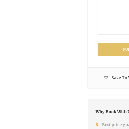
Save To 
Why Book With 
Best price gu