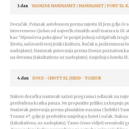
3.dan
YASMINE HAMMAMET / HAMMAMET / PORT EL KA
Doručak. Polazak autobusom prema mjestu El Jem gdje će se p
istovremeno i jedan od najvećih rimskih amfi teatara iz II
kao “Mjesečeva pokrajina” te posjet jednoj od tipičnih trog
života, sačuvavši svoj jezik i kulturu. Ručak u podzemnom ho
nadoplatu). Nastavak putovanja prema Douzu poznatom kao “V
na devama (fakultativno uz nadoplatu). Smještaj u hotelu El
4.dan
DOUZ - CHOTT EL JERID - TOZEUR
Nakon doručka nastavak safari programa i odlazak na najveće
predviđena kratka pauza. Ne propustite priliku za kupnju pu
Nastavak putovanja prema planiskim oazama Chebiki i Tame
Tozeur 4*, gdje je predviđen smještaj u hotel i ručak. Nakon 
(fakultativno, uz nadoplatu). Tamo ćemo vidjeti svemirski g