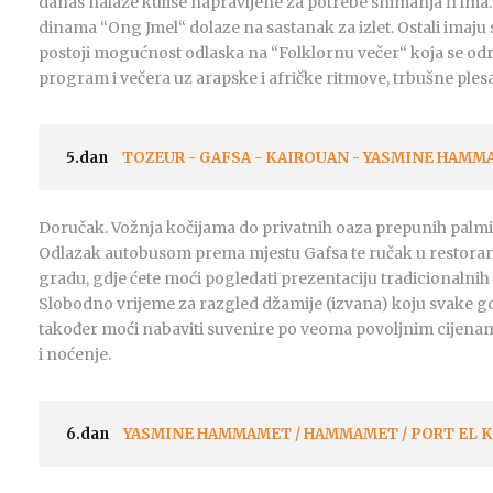
danas nalaze kulise napravljene za potrebe snimanja fi lma.
dinama “Ong Jmel“ dolaze na sastanak za izlet. Ostali imaju
postoji mogućnost odlaska na “Folklornu večer“ koja se održ
program i večera uz arapske i afričke ritmove, trbušne plesač
5.dan
TOZEUR - GAFSA - KAIROUAN - YASMINE HAMM
Doručak. Vožnja kočijama do privatnih oaza prepunih palmi d
Odlazak autobusom prema mjestu Gafsa te ručak u restor
gradu, gdje ćete moći pogledati prezentaciju tradicionalnih
Slobodno vrijeme za razgled džamije (izvana) koju svake g
također moći nabaviti suvenire po veoma povoljnim cijenam
i noćenje.
6.dan
YASMINE HAMMAMET / HAMMAMET / PORT EL 