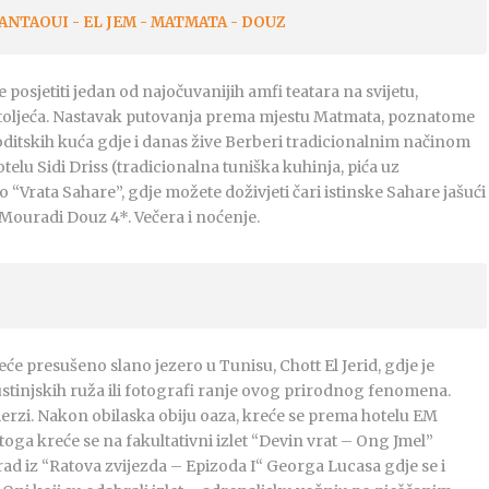
NTAOUI - EL JEM - MATMATA - DOUZ
osjetiti jedan od najočuvanijih amfi teatara na svijetu,
I. stoljeća. Nastavak putovanja prema mjestu Matmata, poznatome
loditskih kuća gdje i danas žive Berberi tradicionalnim načinom
telu Sidi Driss (tradicionalna tuniška kuhinja, pića uz
rata Sahare”, gdje možete doživjeti čari istinske Sahare jašući
 Mouradi Douz 4*. Večera i noćenje.
 presušeno slano jezero u Tunisu, Chott El Jerid, gdje je
stinjskih ruža ili fotografi ranje ovog prirodnog fenomena.
rzi. Nakon obilaska obiju oaza, kreće se prema hotelu EM
toga kreće se na fakultativni izlet “Devin vrat – Ong Jmel”
rad iz “Ratova zvijezda – Epizoda I“ Georga Lucasa gdje se i