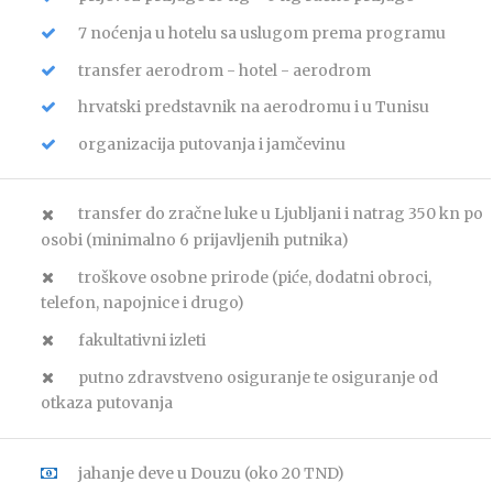
7 noćenja u hotelu sa uslugom prema programu
transfer aerodrom - hotel - aerodrom
hrvatski predstavnik na aerodromu i u Tunisu
organizacija putovanja i jamčevinu
transfer do zračne luke u Ljubljani i natrag 350 kn po
osobi (minimalno 6 prijavljenih putnika)
troškove osobne prirode (piće, dodatni obroci,
telefon, napojnice i drugo)
fakultativni izleti
putno zdravstveno osiguranje te osiguranje od
otkaza putovanja
jahanje deve u Douzu (oko 20 TND)