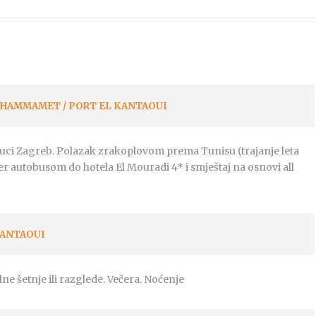
 HAMMAMET / PORT EL KANTAOUI
j luci Zagreb. Polazak zrakoplovom prema Tunisu (trajanje leta
er autobusom do hotela El Mouradi 4* i smještaj na osnovi all
KANTAOUI
e šetnje ili razglede. Večera. Noćenje