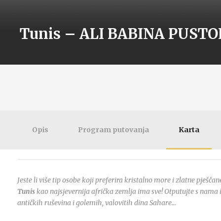
Tunis – ALI BABINA PUSTO
Opis
Program putovanja
Karta
Jeste li više tip osobe koji preferira kristalno more i zlatne pješč
Tunis
kao najsjevernija afrička zemlja ima sve! Otputujte s nama i
antičkih ruševina i golemih, valovitih dina Sahare…