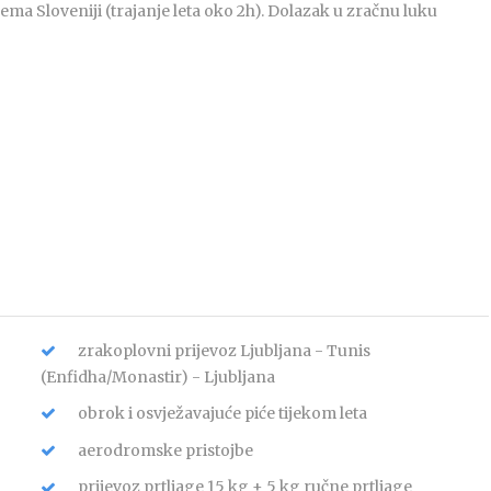
ma Sloveniji (trajanje leta oko 2h). Dolazak u zračnu luku
zrakoplovni prijevoz Ljubljana - Tunis
(Enfidha/Monastir) - Ljubljana
obrok i osvježavajuće piće tijekom leta
aerodromske pristojbe
prijevoz prtljage 15 kg + 5 kg ručne prtljage