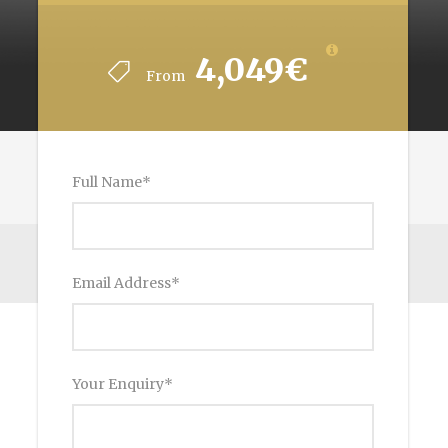
4,049€
From
Full Name
*
Email Address
*
Your Enquiry
*