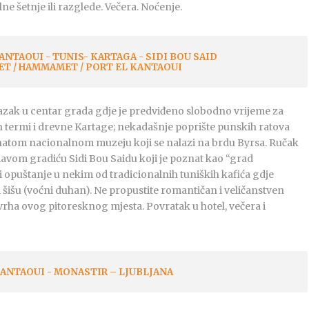
e šetnje ili razglede. Večera. Noćenje.
NTAOUI - TUNIS- KARTAGA - SIDI BOU SAID
ET / HAMMAMET / PORT EL KANTAOUI
ak u centar grada gdje je predviđeno slobodno vrijeme za
 termi i drevne Kartage; nekadašnje poprište punskih ratova
natom nacionalnom muzeju koji se nalazi na brdu Byrsa. Ručak
lavom gradiću Sidi Bou Saidu koji je poznat kao “grad
i opuštanje u nekim od tradicionalnih tuniških kafića gdje
 šišu (voćni duhan). Ne propustite romantičan i veličanstven
rha ovog pitoresknog mjesta. Povratak u hotel, večera i
ANTAOUI - MONASTIR – LJUBLJANA