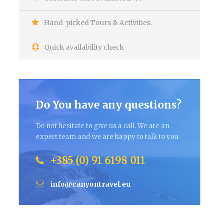
Hand-picked Tours & Activities.
Quick availability check
Do You have any questions?
Do not hesitate to give us a call. We are an
expert team and we are happy to talk to you.
+385 (0) 91 6198 011
info@canyontravel.eu