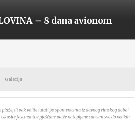
LOVINA – 8 dana avionom
Galerija
ane plaže, ili pak volite lutati po spomenicima iz davnog rimskog doba?
 iskusite fascinantne pješčane plaže natopljene suncem sve do velikih