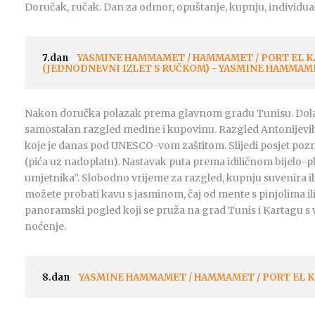
Doručak, ručak. Dan za odmor, opuštanje, kupnju, individualn
7.dan
YASMINE HAMMAMET / HAMMAMET / PORT EL KA
(JEDNODNEVNI IZLET S RUČKOM) - YASMINE HAMMAM
Nakon doručka polazak prema glavnom gradu Tunisu. Dolaz
samostalan razgled medine i kupovinu. Razgled Antonijevih
koje je danas pod UNESCO-vom zaštitom. Slijedi posjet poz
(pića uz nadoplatu). Nastavak puta prema idiličnom bijelo-p
umjetnika”. Slobodno vrijeme za razgled, kupnju suvenira il
možete probati kavu s jasminom, čaj od mente s pinjolima ili
panoramski pogled koji se pruža na grad Tunis i Kartagu s v
noćenje.
8.dan
YASMINE HAMMAMET / HAMMAMET / PORT EL K