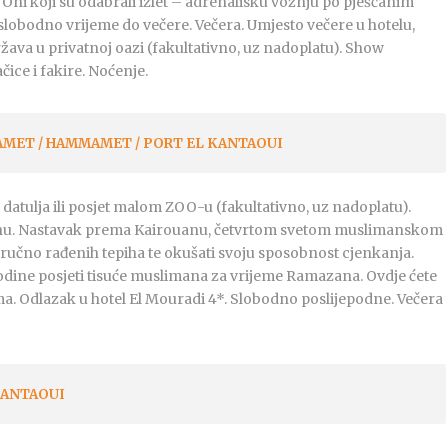
 Oni koji su odabrali izlet – adrenalisku vožnju po pješčanim
 slobodno vrijeme do večere. Večera. Umjesto večere u hotelu,
ava u privatnoj oazi (fakultativno, uz nadoplatu). Show
ice i fakire. Noćenje.
AMET / HAMMAMET / PORT EL KANTAOUI
atulja ili posjet malom ZOO-u (fakultativno, uz nadoplatu).
anu. Nastavak prema Kairouanu, četvrtom svetom muslimanskom
 ručno rađenih tepiha te okušati svoju sposobnost cjenkanja.
odine posjeti tisuće muslimana za vrijeme Ramazana. Ovdje ćete
a. Odlazak u hotel El Mouradi 4*. Slobodno poslijepodne. Večera
KANTAOUI