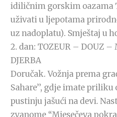
idiličnim gorskim oazama T
uživati u ljepotama prirodn
uz nadoplatu). Smještaj u ho
2. dan: TOZEUR – DOUZ 
DJERBA
Doručak. Vožnja prema gra
Sahare’’, gdje imate priliku
pustinju jašući na devi. N
zvanome “Mjesečeva pokraji