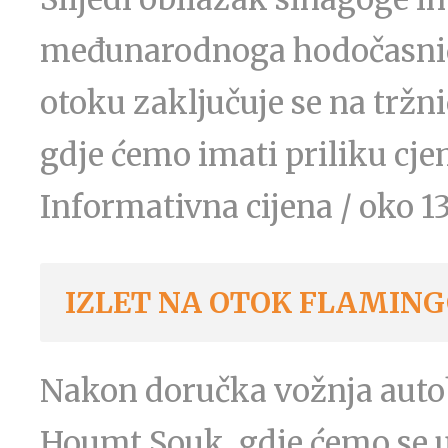
međunarodnoga hodočasničk
otoku zaključuje se na trž
gdje ćemo imati priliku cjen
Informativna cijena / oko 1
IZLET NA OTOK FLAMING
Nakon doručka vožnja auto
Houmt Souk, gdje ćemo se u