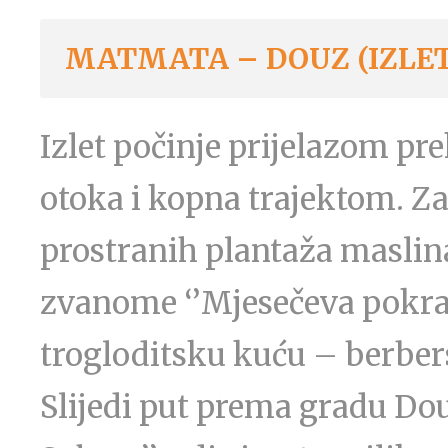
MATMATA – DOUZ (IZLET
Izlet počinje prijelazom p
otoka i kopna trajektom. Z
prostranih plantaža masli
zvanome ‘’Mjesečeva pokraji
trogloditsku kuću – berber
Slijedi put prema gradu Dou