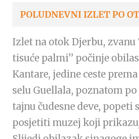
POLUDNEVNI IZLET PO O
Izlet na otok Djerbu, zvanu ‘
tisuće palmi’’ počinje obil
Kantare, jedine ceste prem
selu Guellala, poznatom po l
tajnu čudesne deve, popeti s
posjetiti muzej koji prikazu
Slijedi obilazak sinagoge 