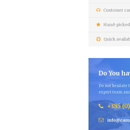
Customer care
Hand-picked 
Quick availab
Do You ha
Do not hesitate t
expert team and 
+385 (0)
info@cany