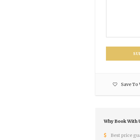
Save To 
Why Book With 
Best price gu