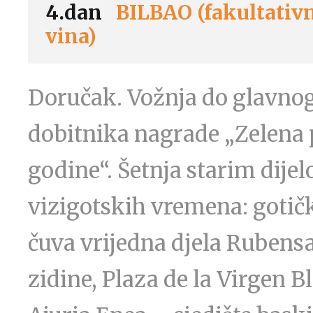
4.dan
BILBAO (fakultativni
vina)
Doručak. Vožnja do glavnog
dobitnika nagrade „Zelena p
godine“. Šetnja starim dijel
vizigotskih vremena: gotička
čuva vrijedna djela Rubens
zidine, Plaza de la Virgen B