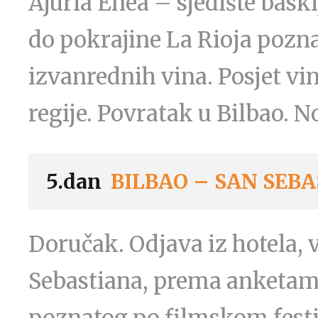
Ajuria Enea – sjedište bas
do pokrajine La Rioja pozn
izvanrednih vina. Posjet v
regije. Povratak u Bilbao. N
5.dan
BILBAO – SAN SEB
Doručak. Odjava iz hotela,
Sebastiana, prema anketama