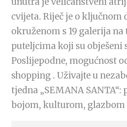
unutra je veličanstveni atr
cvijeta. Riječ je o ključnom 
okruženom s 19 galerija na 
puteljcima koji su obješeni 
Poslijepodne, mogućnost od
shopping . Uživajte u neza
tjedna „SEMANA SANTA“: pr
bojom, kulturom, glazbom i