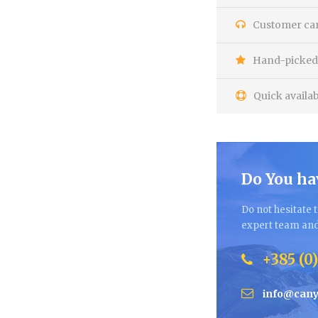
Customer care
Hand-picked 
Quick availab
Do You ha
Do not hesitate t
expert team and 
+385 (0)
info@cany