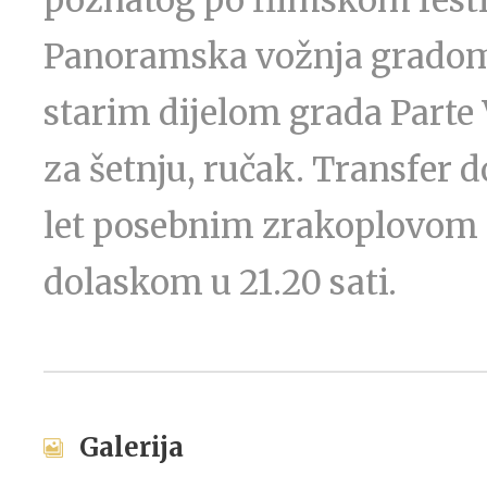
poznatog po filmskom festi
Panoramska vožnja gradom 
starim dijelom grada Parte 
za šetnju, ručak. Transfer d
let posebnim zrakoplovom O
dolaskom u 21.20 sati.
Galerija