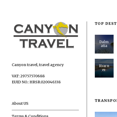
TOP DEST
Dalm
atia
Canyon travel, travel agency
Kvarn
er
VAT: 29757570688
EUID NO.: HRSR.020046338
TRANSPO
About US
Terms & Conditions