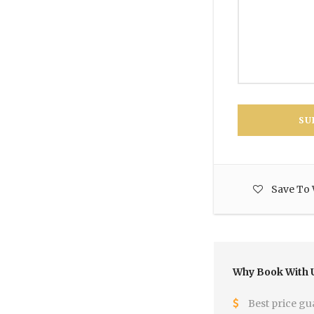
Save To 
Why Book With 
Best price gu