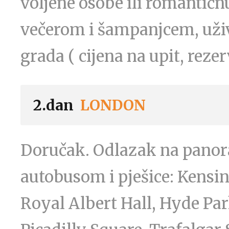
voljene osobe ili romantič
večerom i šampanjcem, uživ
grada ( cijena na upit, reze
2.dan
LONDON
Doručak. Odlazak na panor
autobusom i pješice: Kensi
Royal Albert Hall, Hyde Par