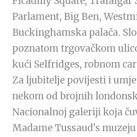
Picadilly Square, Trafalgar
Parlament, Big Ben, Westmi
Buckinghamska palača. Slo
poznatom trgovačkom ulico
kući Selfridges, robnom ca
Za ljubitelje povijesti i um
nekom od brojnih londonsk
Nacionalnoj galeriji koja č
Madame Tussaud’s muzeju v