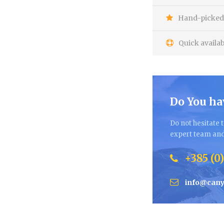
Hand-picked 
Quick availab
Do You ha
Do not hesitate t
expert team and 
+385 (0)
info@cany