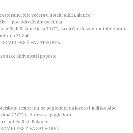
estoranu, bife večera u hotelu Rikli Balance
Živi – pod određenim uvjetima
telu Rikli Balance (cca 30 C°), sa dječjim bazenom, toboganom….
utu do 23. Sati
SKI KOMPLEKS ŽIVA ZATVOREN.
 sezonske aktivnosti i popuste
telskom restoranu sa pogledom na jezero i Julijske Alpe
a ima 27 C°) i fitness sa pogledom
 u hotelu Rikli Balance
SKI KOMPLEKS ŽIVA ZATVOREN