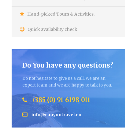
Hand-picked Tours & Activities.
Quick availability check
Do You have any questions?
Do not hesitate to give us a call. We are an
expert team and we are happy to talk to you.
+385 (0) 91 6198 011
info@canyontravel.eu