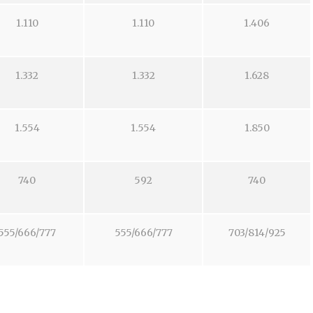
1.110
1.110
1.406
1.332
1.332
1.628
1.554
1.554
1.850
740
592
740
555/666/777
555/666/777
703/814/925