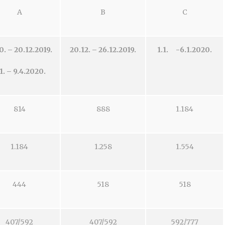
A
B
C
0. – 20.12.2019.
20.12. – 26.12.2019.
1.1.
-6.1.2020.
1. – 9.4.2020.
814
888
1.184
1.184
1.258
1.554
444
518
518
407/592
407/592
592/777