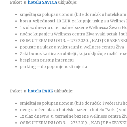
Paket u
hotelu SAVICA
uključuje:
smještaj sa polupansionom (bife doručak u hotelskom r
bon u vrijednosti 10 EUR
za kupnju usluga u Wellnes 
1 x ulaz dnevno u termalne bazene Wellnessa Živa u Ho
noćno kupanje u Wellness centru Živa svaki petak i sub
OSIM U TERMINU OD 3. – 27.3.2020. , KAD JE BAZEN
popuste na ulaze u svijet sauni u Wellness centru Živa
Zaki bonus kartica za obitelji , koja uključuje različite
besplatan pristup internetu
parking – do popunjenosti mjesta
Paket u
hotelu PARK
uključuje:
smještaj sa polupansionom (bife doručak i večera)u ho
neograničen ulaz u hotelski bazen u hotelu Park ( vod
1x ulaz dnevno u termalne bazene Wellness centra Živa
OSIM U TERMINU OD 3. – 27.3.2019. , KAD JE BAZEN