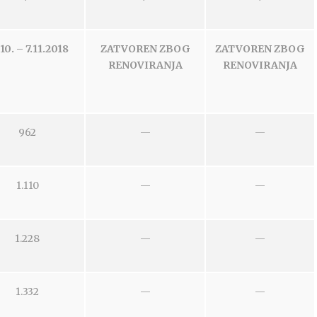
10. – 7.11.2018
ZATVOREN ZBOG
ZATVOREN ZBOG
RENOVIRANJA
RENOVIRANJA
962
—
—
1.110
—
—
1.228
—
—
1.332
—
—