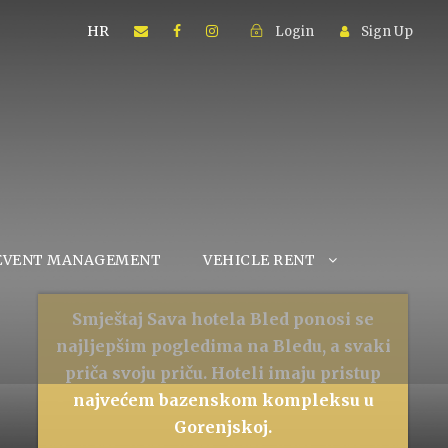
HR
Login
Sign Up
EVENT MANAGEMENT
VEHICLE RENT
Smještaj Sava hotela Bled ponosi se
najljepšim pogledima na Bledu, a svaki
priča svoju priču. Hoteli imaju pristup
najvećem bazenskom kompleksu u
Gorenjskoj.