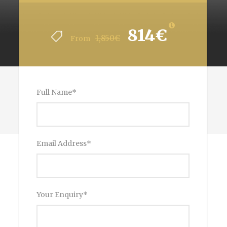
814€
1,850€
From
Full Name
*
Email Address
*
Your Enquiry
*