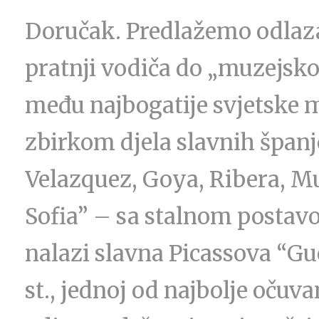
Doručak. Predlažemo odlaza
pratnji vodiča do „muzejskog
među najbogatije svjetske 
zbirkom djela slavnih španj
Velazquez, Goya, Ribera, Mu
Sofia” – sa stalnom postavom
nalazi slavna Picassova “Gue
st., jednoj od najbolje očuv