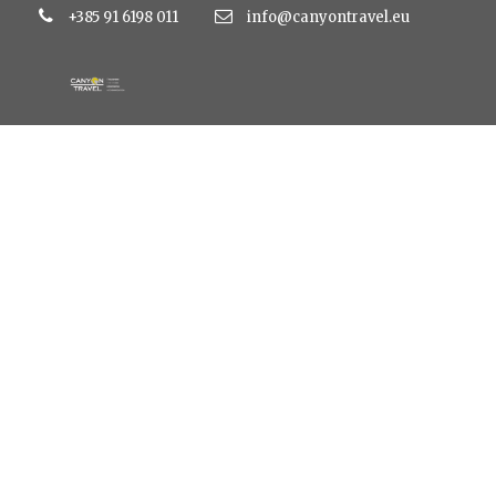
+385 91 6198 011
info@canyontravel.eu
WP Travel Engin